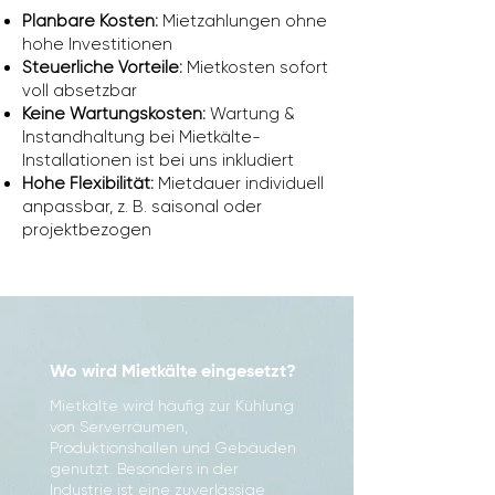
Planbare Kosten:
Mietzahlungen ohne
hohe Investitionen
Steuerliche Vorteile:
Mietkosten sofort
voll absetzbar
Keine Wartungskosten:
Wartung &
Instandhaltung bei Mietkälte-
Installationen ist bei uns inkludiert
Hohe Flexibilität:
Mietdauer individuell
anpassbar, z. B. saisonal oder
projektbezogen
Wo wird Mietkälte eingesetzt?
Mietkälte wird häufig zur Kühlung
von Serverräumen,
Produktionshallen und Gebäuden
genutzt. Besonders in der
Industrie ist eine zuverlässige