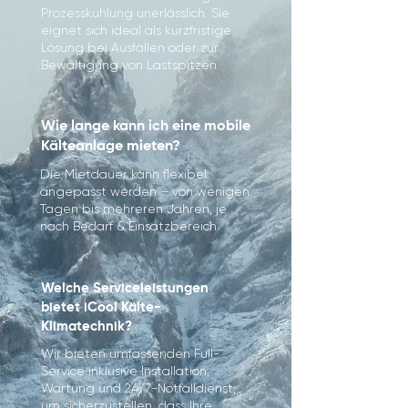
Prozesskühlung unerlässlich. Sie
eignet sich ideal als kurzfristige
Lösung bei Ausfällen oder zur
Bewältigung von Lastspitzen.
Wie lange kann ich eine mobile
Kälteanlage mieten?
Die Mietdauer kann flexibel
angepasst werden – von wenigen
Tagen bis mehreren Jahren, je
nach Bedarf & Einsatzbereich.
Welche Serviceleistungen
bietet iCool Kälte-
Klimatechnik?
Wir bieten umfassenden Full-
Service inklusive Installation,
Wartung und 24/7-Notfalldienst,
um sicherzustellen, dass Ihre